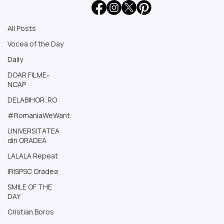
Caragiu spoke
All Posts
Vocea of the Day
Daily
DOAR FILME-
Load video
NCAP
DELABIHOR .RO
#RomaniaWeWant
UNIVERSITATEA
din ORADEA
LALALA Repeat
Mar 4, 2025
1 min read
IRISPSC Oradea
SMILE OF THE
Toma către bolojeni : Asta vreți voi –
DAY
România cenușie și tristă, fără joc, fără râ
Cristian Boros
fără bucurii. Voi vreți să nu mai râdă, să nu