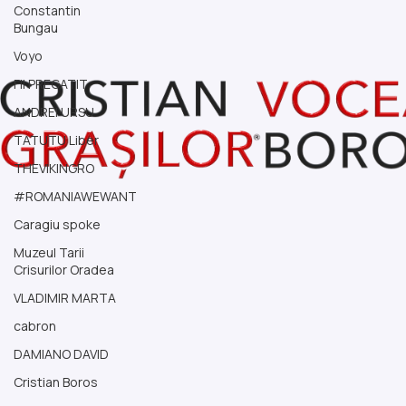
Constantin
Bungau
Voyo
FII PREGATIT
ANDREI URSU
TATUTU Liber
THEVIKINGRO
#ROMANIAWEWANT
Caragiu spoke
Muzeul Tarii
Crisurilor Oradea
VLADIMIR MARTA
cabron
DAMIANO DAVID
Cristian Boros