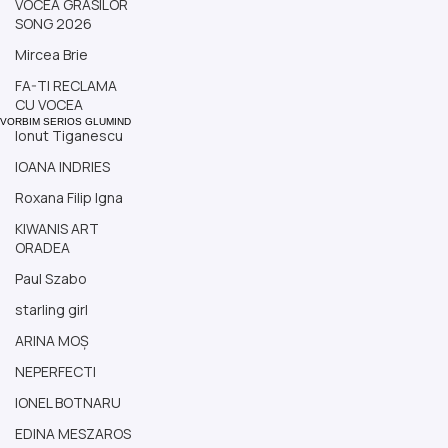
VOCEA GRASILOR
SONG 2026
Mircea Brie
FA-TI RECLAMA
CU VOCEA
Ionut Tiganescu
VORBIM SERIOS GLUMIND
IOANA INDRIES
Roxana Filip Igna
KIWANIS ART
ORADEA
Paul Szabo
starling girl
ARINA MOȘ
NEPERFECTI
IONEL BOTNARU
EDINA MESZAROS