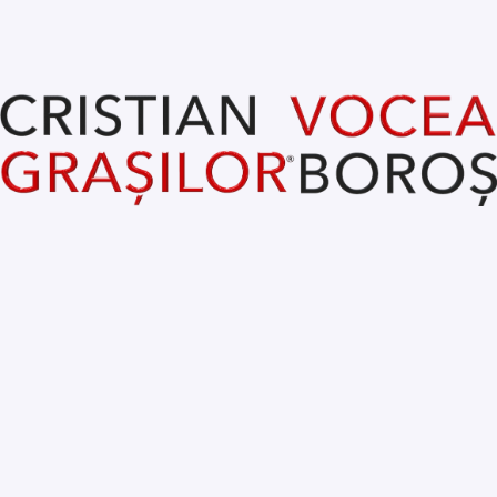
Viktor Orban - Giorgia Meloni
Pe 20 ianuarie are loc la Casa Albă investirea lui Trump ca 
și al 45-lea președinte al Statelor Unite. S-au făcut 
invitațiile și cei care au fost alături de ei își pregătesc deja 
ținutele de sărbătoare.
Nu va fi și cazul președintei Comisiei Europene, Ursula von 
den Lyden. Femeia care a îngropat ideea de Comunitate 
Europeană - ca uniune a EUROPENILOR - nu va fi invitată la 
festivitate.