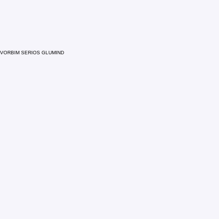
VORBIM SERIOS GLUMIND
Comments
Write a comment...
Home
My Blog
About
Accessibility Statement
Contact
Privacy Policy
© 2035 by VoceaGrasilor.ro
Let the posts come to you
Email
*