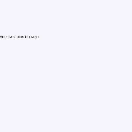
Administrația locală căută în continuare și alte locații 
potrivite construirea unor astfel de locuințe.
VORBIM SERIOS GLUMIND
Info & Foto :
Biroul de Presa
Primăria Oradea 
DELABIHOR .RO