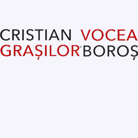
„Având în vedere că avem peste 300 de cereri de 
locuințe în așteptare, cred că acest tip de construcții 
sunt imperios necesare. Dacă în alte părți s-au 
construit astfel de blocuri de locuințe, care poate 
încă sunt nelocuite, în Oradea, în momentul în care vor 
fi finalizate, vor fi ocupate de a doua zi. Pentru a 
urgenta acest proces, pregătim o hotărâre de 
Consiliu Local prin care Primăria Oradea va realiza 
studiile de fezabilitate pentru cele două blocuri, după 
care Agenția Națională pentru Locuințe se va ocupa 
de licitație și de execuția lucrărilor. Dacă toate 
lucrurile vor fi în regulă, anul viitor va putea începe 