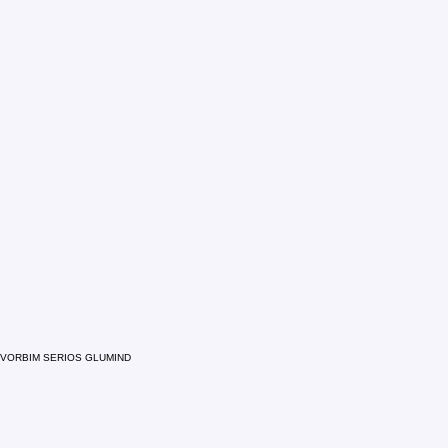
VORBIM SERIOS GLUMIND