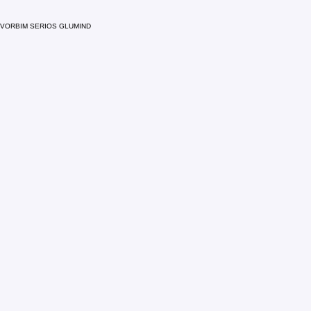
VORBIM SERIOS GLUMIND