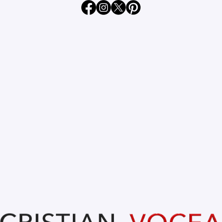
Oct 26, 2023
1 min read
CRISTIAN SĂPUNARU. Fans
meeting la Oradea
GALERIE FOTO
Cristian Săpunaru, căpitan Rapid București
Rebelul din tinerețe e un exemplu pentru tinerii din ziua de 
azi. 
CRISTI SĂPUNARU joacă încă pentru Rapid București la 
vârsta de 38 de ani și arată mai bine ca în tinerețe.
Un sportiv care ar trebui promovat mult mai mult de cei 
care vor o generație viitoare mai sănătoasă fizic și mental. 
BIIG LIKE CRISTI SĂPUNARU!
Borro'