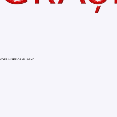
VORBIM SERIOS GLUMIND
Viceprimarul Antonia Nica a participat în Sala Traia
„Primăvara Reînvierii noastre – 105 de ani de la ins
organizat de către Asociația Națională Cultul Eroilor