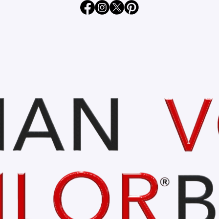
„Primăvara
 – 105 de ani de la
istrației românești
”