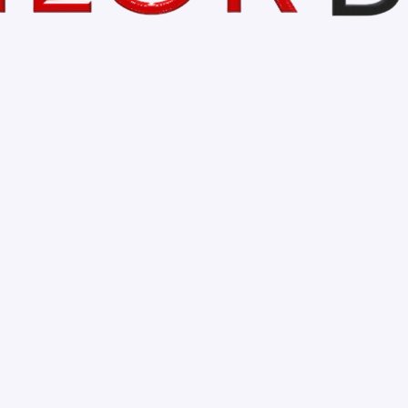
n Moșoiu a Primăriei Oradea, la simpozionul intitulat 
taurarea administrației românești în Bihor și Oradea”, 
 „Regina Maria” – Filiala Bihor.