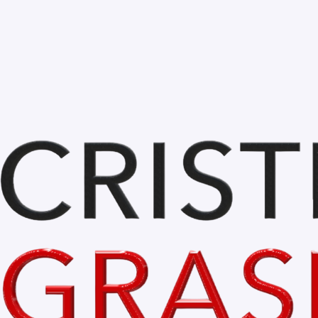
Apr 18, 2024
2 min read
ANTONIA NICA la 
Reînvierii noastre
instaurarea admin
în Bihor și Oradea