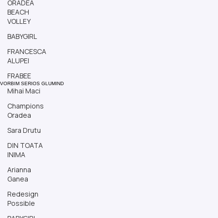
ORADEA
Puya. Tupac-ul Sălăjanului trăiește cea mai tare tinerețe posibilă.
BEACH
Aia...
VOLLEY
BABYGIRL
FRANCESCA
ALUPEI
FRABEE
Mihai Maci
VORBIM SERIOS GLUMIND
Champions
Oradea
Load video
Sara Drutu
DIN TOATA
INIMA
Arianna
Ganea
Redesign
Possible
Mar 1, 2025
1 min read