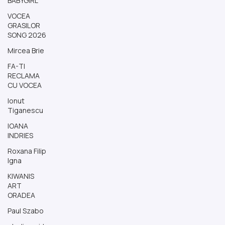
BABYGIRL
VOCEA
RĂZVAN CHEBELEU MUSIC. Muzica
GRASILOR
Petrecerii Tale.
SONG 2026
Mircea Brie
Dacă ai buget mediu și vrei muzică Premium, RĂZVAN CHEBELEU
MUSIC e alegerea naturală pentru tine. Uită-te aici cum lucrează.
FA-TI
Dă-ți seama...
RECLAMA
CU VOCEA
Ionut
Tiganescu
IOANA
INDRIES
Roxana Filip
Igna
KIWANIS
ART
ORADEA
Paul Szabo